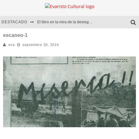
DESTACADO
El libro en la mira de la desregulación
Marcelo Rubio | El llovedor
escaneo-1
eva
septiembre 30, 2016
Diego Meret | Hotel Acapulco
Alejandra Correa | La nieve