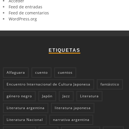
Acceder
Feed de entradas
Feed de comentarios
WordPress.org
ETIQUETAS
Alfaguara
cuento
cuentos
Encuentro Internacional de Cultura Japonesa
fantástico
género negro
Japón
Jazz
Literatura
Literatura argentina
literatura japonesa
Literatura Nacional
narrativa argentina