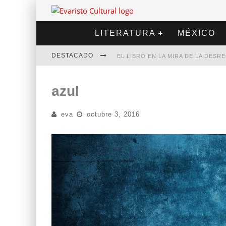
LITERATURA
MÉXICO
DESTACADO
EL LIBRO EN LA MIRA DE LA DES
MARCELO RUBIO | EL LLOVEDOR
azul
DIEGO MERET | HOTEL ACAPULCO
eva
octubre 3, 2016
ALEJANDRA CORREA | LA NIEVE