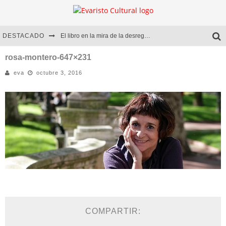
DESTACADO
El libro en la mira de la desregulación
Marcelo Rubio | El llovedor
rosa-montero-647×231
eva
octubre 3, 2016
Diego Meret | Hotel Acapulco
Alejandra Correa | La nieve
COMPARTIR: