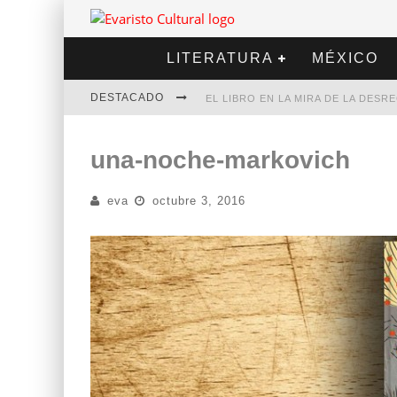
LITERATURA
MÉXICO
DESTACADO
EL LIBRO EN LA MIRA DE LA DES
MARCELO RUBIO | EL LLOVEDOR
una-noche-markovich
DIEGO MERET | HOTEL ACAPULCO
eva
octubre 3, 2016
ALEJANDRA CORREA | LA NIEVE