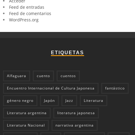
Acceder
Feed de entradas
Feed de comentarios
WordPress.org
ETIQUETAS
Alfaguara
cuento
cuentos
Encuentro Internacional de Cultura Japonesa
fantástico
género negro
Japón
Jazz
Literatura
Literatura argentina
literatura japonesa
Literatura Nacional
narrativa argentina