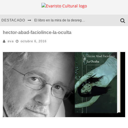
DESTACADO
El libro en la mira de la desregulación
Marcelo Rubio | El llovedor
hector-abad-faciolince-la-oculta
eva
octubre 6, 2016
Diego Meret | Hotel Acapulco
Alejandra Correa | La nieve