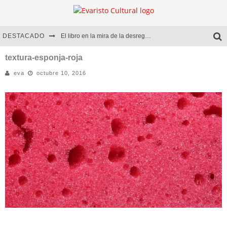
DESTACADO
El libro en la mira de la desregulación
Marcelo Rubio | El llovedor
textura-esponja-roja
eva
octubre 10, 2016
Diego Meret | Hotel Acapulco
Alejandra Correa | La nieve