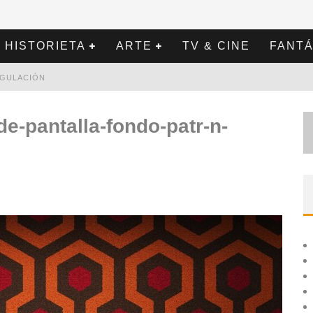
HISTORIETA
ARTE
TV & CINE
FANTÁ
REGULACIÓN
de-pantalla-fondo-patr-n-