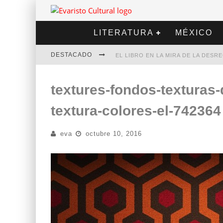
LITERATURA
MÉXICO
DESTACADO
EL LIBRO EN LA MIRA DE LA DES
MARCELO RUBIO | EL LLOVEDOR
textures-fondos-texturas-
DIEGO MERET | HOTEL ACAPULCO
textura-colores-el-742364
ALEJANDRA CORREA | LA NIEVE
eva
octubre 10, 2016