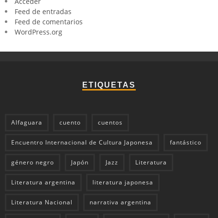
Acceder
Feed de entradas
Feed de comentarios
WordPress.org
ETIQUETAS
Alfaguara
cuento
cuentos
Encuentro Internacional de Cultura Japonesa
fantástico
género negro
Japón
Jazz
Literatura
Literatura argentina
literatura japonesa
Literatura Nacional
narrativa argentina