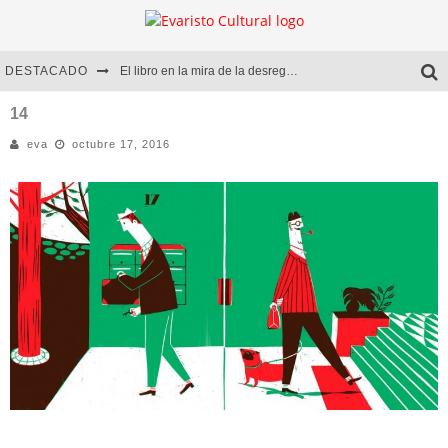
DESTACADO
El libro en la mira de la desregulación
Marcelo Rubio | El llovedor
14
eva
octubre 17, 2016
Diego Meret | Hotel Acapulco
Alejandra Correa | La nieve