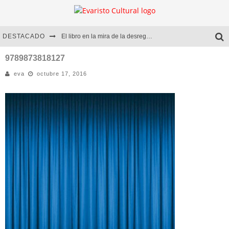
DESTACADO
El libro en la mira de la desregulación
Marcelo Rubio | El llovedor
9789873818127
eva
octubre 17, 2016
Diego Meret | Hotel Acapulco
Alejandra Correa | La nieve