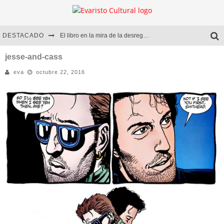
DESTACADO
El libro en la mira de la desregulación
Marcelo Rubio | El llovedor
jesse-and-cass
eva
octubre 22, 2016
Diego Meret | Hotel Acapulco
Alejandra Correa | La nieve