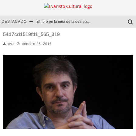
DESTACADO
El libro en la mira de la desregulación
Marcelo Rubio | El llovedor
54d7cd1519f41_565_319
eva
octubre 25, 2016
Diego Meret | Hotel Acapulco
Alejandra Correa | La nieve