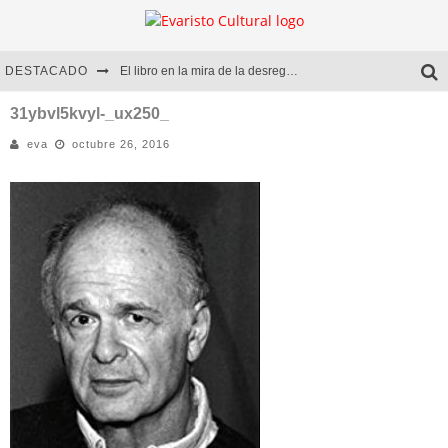
DESTACADO
El libro en la mira de la desregulación
Marcelo Rubio | El llovedor
31ybvl5kvyl-_ux250_
eva
octubre 26, 2016
Diego Meret | Hotel Acapulco
Alejandra Correa | La nieve