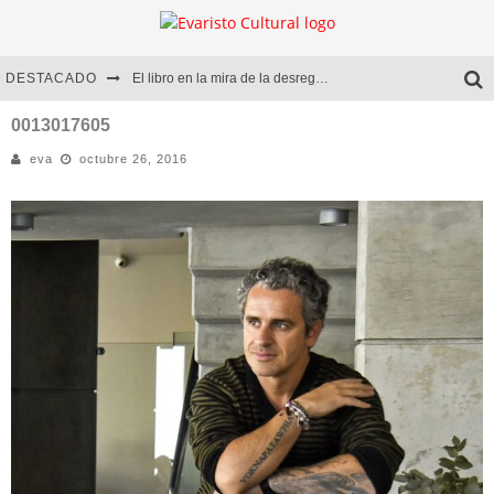
DESTACADO
El libro en la mira de la desregulación
Marcelo Rubio | El llovedor
0013017605
eva
octubre 26, 2016
Diego Meret | Hotel Acapulco
Alejandra Correa | La nieve