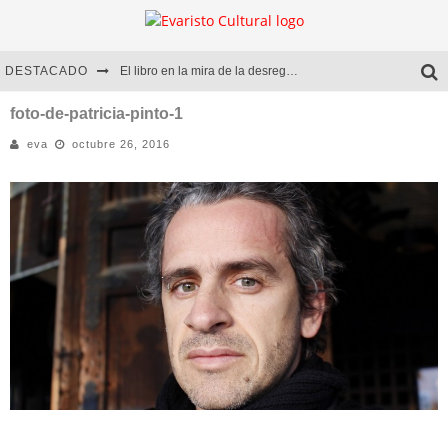
DESTACADO
El libro en la mira de la desregulación
Marcelo Rubio | El llovedor
foto-de-patricia-pinto-1
eva
octubre 26, 2016
Diego Meret | Hotel Acapulco
Alejandra Correa | La nieve