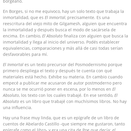
borgeano.
En Borges, si no me equivoco, hay un solo texto que trabaja la
inmortalidad, que es
El Inmortal
, precisamente. Es una
reescritura del viejo mito de Gilgamesh, alguien que encuentra
la inmortalidad y después busca el modo de sacársela de
encima. En cambio,
El Absoluto
finaliza con alguien que busca la
inmortalidad y llega al inicio del universo. Podés establecer
equivalencias, comparaciones y más allá de casi todas serían
desfavorables para mí.
El Inmortal
es un texto precursor del Posmodernismo porque
primero despliega el texto y después te cuenta con qué
materiales está hecho. Exhibe su materia. En cambio cuando
empecé a publicar me acusaron de autor postmoderno pero
nunca se me ocurrió poner en escena, por lo menos en
El
Absoluto
, los texto con los cuales trabajé. En ese sentido,
El
Absoluto
es un libro que trabajé con muchísimos libros. No hay
una influencia.
Hay una frase muy linda, que es un epígrafe de un libro de
cuentos de Abelardo Castillo -que siempre me gustaron, tanto
epígrafe como el libro- y era una cita de Poe que decía:
el