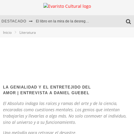
DESTACADO
El libro en la mira de la desregulación
Inicio
Literatura
Marcelo Rubio | El llovedor
Diego Meret | Hotel Acapulco
Alejandra Correa | La nieve
LA GENIALIDAD Y EL ENTRETEJIDO DEL
AMOR | ENTREVISTA A DANIEL GUEBEL
El Absoluto indaga las raíces y ramas del arte y de la ciencia,
encaradas como cuestiones mentales. Los genios que intentan
trabajarlas y llevarlas a algo más. No solo conmover al individuo,
sino al universo y a su funcionamiento.
Una melodía para retrasar el desastre.