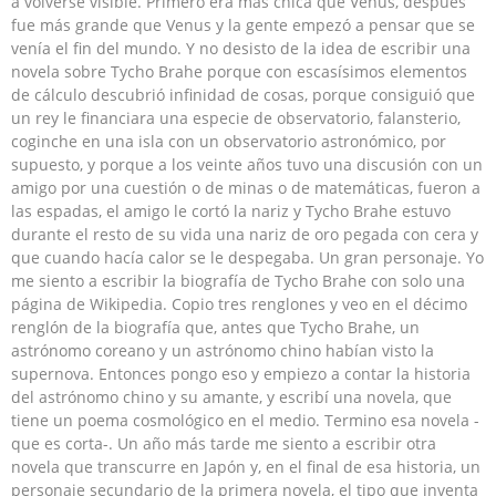
a volverse visible. Primero era más chica que Venus, después
fue más grande que Venus y la gente empezó a pensar que se
venía el fin del mundo. Y no desisto de la idea de escribir una
novela sobre Tycho Brahe porque con escasísimos elementos
de cálculo descubrió infinidad de cosas, porque consiguió que
un rey le financiara una especie de observatorio, falansterio,
coginche en una isla con un observatorio astronómico, por
supuesto, y porque a los veinte años tuvo una discusión con un
amigo por una cuestión o de minas o de matemáticas, fueron a
las espadas, el amigo le cortó la nariz y Tycho Brahe estuvo
durante el resto de su vida una nariz de oro pegada con cera y
que cuando hacía calor se le despegaba. Un gran personaje. Yo
me siento a escribir la biografía de Tycho Brahe con solo una
página de Wikipedia. Copio tres renglones y veo en el décimo
renglón de la biografía que, antes que Tycho Brahe, un
astrónomo coreano y un astrónomo chino habían visto la
supernova. Entonces pongo eso y empiezo a contar la historia
del astrónomo chino y su amante, y escribí una novela, que
tiene un poema cosmológico en el medio. Termino esa novela -
que es corta-. Un año más tarde me siento a escribir otra
novela que transcurre en Japón y, en el final de esa historia, un
personaje secundario de la primera novela, el tipo que inventa