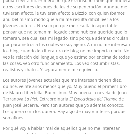
podían leer a mí. Primero porque era insoportable que hubiera
otros escritores después de los de su generación. Aunque me
tuvieran afecto, le tuvieran afecto a Bizzio, con quien íbamos
ahí. Del mismo modo que a mí me resulta difícil leer a los
jóvenes autores. No solo porque me resulta insoportable
pensar que no toman mi legado como hubiera querido que lo
tomaran, sea cual sea mi legado, sino porque además circulan
por parámetros a los cuales yo soy ajeno. A mí no me interesan
los blog, cuando leo literatura de blog no me importa nada. No
veo la relación del lenguaje que yo estimo por encima de todas
las cosas, veo otro funcionamiento. Los veo costumbristas,
realistas y chatos. Y seguramente me equivoco.
Los autores jóvenes actuales que me interesan tienen diez,
quince, veinte años menos que yo. Muy bueno el primer libro
de Mauro Libertella. Buenísimo. Muy buena la novela de Juan
Terranova
La Piel
. Extraordinaria
El Espectáculo del Tiempo
de
Juan José Becerra. Pero son autores que yo además conozco.
Los quiera o no los quiera. Hay algo de mayor interés porque
son afines.
Por qué voy a hablar mal de aquellos que no me interesan