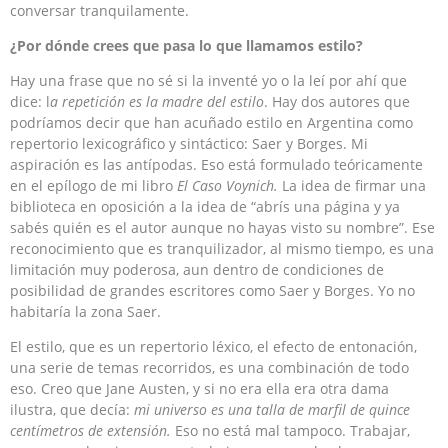
conversar tranquilamente.
¿Por dónde crees que pasa lo que llamamos estilo?
Hay una frase que no sé si la inventé yo o la leí por ahí que
dice: l
a repetición es la madre del estilo
. Hay dos autores que
podríamos decir que han acuñado estilo en Argentina como
repertorio lexicográfico y sintáctico: Saer y Borges. Mi
aspiración es las antípodas. Eso está formulado teóricamente
en el epílogo de mi libro
El Caso Voynich.
La idea de firmar una
biblioteca en oposición a la idea de “abrís una página y ya
sabés quién es el autor aunque no hayas visto su nombre”. Ese
reconocimiento que es tranquilizador, al mismo tiempo, es una
limitación muy poderosa, aun dentro de condiciones de
posibilidad de grandes escritores como Saer y Borges. Yo no
habitaría la zona Saer.
El estilo, que es un repertorio léxico, el efecto de entonación,
una serie de temas recorridos, es una combinación de todo
eso. Creo que Jane Austen, y si no era ella era otra dama
ilustra, que decía:
mi universo es una talla de marfil de quince
centímetros de extensión.
Eso no está mal tampoco. Trabajar,