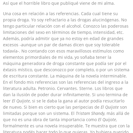
Así que el horrible libro que publiqué viene de mi alma.
Una cosa en relación a las referencias. Cada cual tiene su
propia droga. Yo soy refractario a las drogas alucinógenas. No
tengo particular relación con el alcohol. Conozco las poderosas
limitaciones del sexo en términos de tiempo, intensidad, etc.
Además, podría admitir que ya no estoy en edad de grandes
excesos -aunque un par de damas dicen que soy tolerable
todavía-. No contando con esos maravillosos estímulos como
elementos primordiales de mi vida, yo soñaba tener la
máquina generadora de droga constante que podía ser por el
éxtasis místico, que desconozco por completo, o por un sistema
de escritura constante. La máquina de la novela interminable.
En el fondo mis referencias son las referencias del ingreso a la
literatura adulta. Petronio. Cervantes. Sterne. Los libros que
dan la ilusión de poder durar infinitamente. Si uno termina de
leer
El Quijote
, si se le daba la gana al autor podía resucitarlo
de nuevo. Si bien es cierto que las peripecias de
El Quijote
son
limitadas porque son un sistema. El
Tristam Shandy,
más allá de
que no es una obra de tanta importancia como
El Quijote
,
formalmente es una novela insuperable. Te muestra que con la
literatura podés hacer todo lo que quieras. Yo hubiera querido