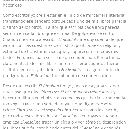
hacer eso.
Como escritor yo creía estar en el inicio de mi “carrera literaria”
transitando ese sendero porque cada uno de mis libros parecía
distinto de los otros. El autor que escribía cada libro parecía
ser otro en cada libro que escribía. De golpe eso se cortó.
Cuando me siento a escribir
El Absoluto
me doy cuenta de que
va a incluir las cuestiones de mística, política. sexo, religión y
voluntad de transformación, que ya aparecían en todos mis
textos. Entonces iba a ser como un condensado. Por lo tanto,
claramente, todos mis libros anteriores eran, aunque fueran
distintos entre sí y distintos a
El Absoluto
, en algún sentido lo
prefiguraban.
El Absoluto
fue mi punto de condensación.
Desde que escribí
El Absoluto
tengo ganas de alguna vez dar
una clase que diga
Cómo escribí mis primeros veinte libros
y
hacer un dibujo en el pizarrón como los que hacía Lacan con la
topología. Hacer una serie de rayitas que digan
este es mi
primer libro, este es mi segundo libro
, contar cómo los escribí,
pero todos esos libros hasta
El Absoluto
son rayas y cuando
empieza
El Absoluto
trazar un círculo y ver cómo se desprenden
los libros que fui escribiendo antes del
El Absoluto
y después