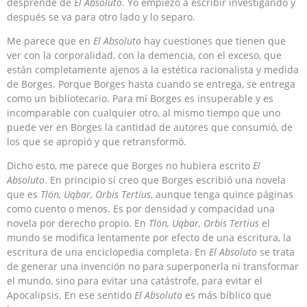
desprende de
El Absoluto
. Yo empiezo a escribir investigando y
después se va para otro lado y lo separo.
Me parece que en
El Absoluto
hay cuestiones que tienen que
ver con la corporalidad, con la demencia, con el exceso, que
están completamente ajenos a la estética racionalista y medida
de Borges. Porque Borges hasta cuando se entrega, se entrega
como un bibliotecario. Para mí Borges es insuperable y es
incomparable con cualquier otro, al mismo tiempo que uno
puede ver en Borges la cantidad de autores que consumió, de
los que se apropió y que retransformó.
Dicho esto, me parece que Borges no hubiera escrito
El
Absoluto
. En principio sí creo que Borges escribió una novela
que es
Tlön, Uqbar, Orbis
Tertius
, aunque tenga quince páginas
como cuento o menos. Es por densidad y compacidad una
novela por derecho propio. En
Tlön, Uqbar, Orbis Tertius
el
mundo se modifica lentamente por efecto de una escritura, la
escritura de una enciclopedia completa. En
El Absoluto
se trata
de generar una invención no para superponerla ni transformar
el mundo, sino para evitar una catástrofe, para evitar el
Apocalipsis. En ese sentido
El Absoluto
es más bíblico que