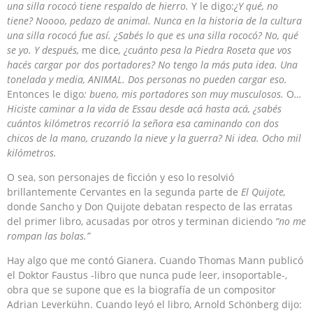
una silla rococó tiene respaldo de hierro.
Y le digo:
¿Y qué, no
tiene? Noooo, pedazo de animal. Nunca en la historia de la cultura
una silla rococó fue así. ¿Sabés lo que es una silla rococó? No, qué
se yo. Y después,
me dice
, ¿cuánto pesa la Piedra Roseta que vos
hac
é
s cargar por dos portadores? No tengo la más puta idea. Una
tonelada y media, ANIMAL. Dos personas no pueden cargar eso.
Entonces le digo
: bueno, mis portadores son muy musculosos.
O
…
Hiciste caminar a la vida de Essau desde acá hasta acá, ¿sabés
cuántos kilómetros recorrió la señora esa caminando con dos
chicos de la mano, cruzando la nieve y la guerra? Ni idea. Ocho mil
kilómetros.
O sea, son personajes de ficción y eso lo resolvió
brillantemente Cervantes en la segunda parte de
El Quijote,
donde Sancho y Don Quijote debatan respecto de las erratas
del primer libro, acusadas por otros y terminan diciendo
“no me
rompan las bolas.”
Hay algo que me contó Gianera. Cuando Thomas Mann publicó
el Doktor Faustus -libro que nunca pude leer, insoportable-,
obra que se supone que es la biografía de un compositor
Adrian Leverkühn. Cuando leyó el libro, Arnold Schönberg dijo: