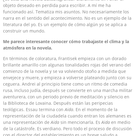
objeto deseado en perdida para escribir. A mí me ha
funcionado así. Tematiza mis asuntos. No necesariamente los
narra en el sentido del acontecimiento. No es un ejemplo de la
literatura del yo. Es un ejemplo de cómo algún yo se aplica a
construir un mundo.
Me parece interesante conocer cómo trabajaste el clima y la
atmósfera en la novela.
En términos de coloratura, Frantisek empieza con un dorado
brillante amarillo con algunas tonalidades rojas del verano del
comienzo de la novela y se va volviendo otoño a medida que
envejece y muere, y empieza a volverse plateando junto con su
ceguera. Andrei al principio tiene como un ritmo de comedia
rusa, incluso judía, después se convierte en una marcha militar
aventurera, con un periodo previo de meditación y silencio en
la Biblioteca de Lovaina. Después están las peripecias
teológicas. Essau termina con
Aida
. En el momento de la
representación de la ciudadela cuando entran los alemanes es
una representación de
Aida
sin mencionarla. Es
Aida
en medio
de la catástrofe. Es verdiano. Pero todo el proceso de discusión
con el director del establecimiento es un breve saludo a