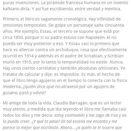
puras invenciones. La pirámide francesa humana es un invento
kafkiano diría. Y así fue escribiendo, entre verdad y mentira.
Primero, el libro es vagamente cronológica. Hay infinidad de
omisiones temporales. De golpe un personaje salta cincuenta
años. Por ejemplo, Essau, el tercero se supone que está por
circa 1850, porque si su padre estuvo con Napoleón, él no
puedo ser muy posterior a eso. Y Essau casi lo primero que
hace es altercar contra un archiduque, cosa que efectivamente
ocurrió en 1914 y además es el padre de Scriabian, y Scribian
murió en 1915, por lo tanto la temporalidad no existe. Nunca.
Hay unos ciertos correlatos y también absolutas omisiones. Yo
trataba de calcular y dije: es imposible. Es más, el hecho de
que el libro tenga agujeros en el tiempo lo conecta con la física
moderna, ¿quién dice que no atravesó por un agujero de
gusano, pasó y volvió?
Mi amigo de toda la vida, Claudio Barragán, que es un lector
muy atento, a medida que iba leyendo el libro me llamaba casi
todos los días y me decía:
estoy conmovido y me cago de risa y no
lo puedo creer. ¿Y qué te pasa? En tal escena me encanta y me
parece lo mejor que escribiste. Ahora… ¿a quién se le ocurre que