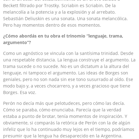
Beckett filtrado por Trostky. Scriabin es Scriabin. De la
melancolía a la potencia y a la explosión y al arrebato.
Sebastián Deliuskin es una sonata. Una sonata melancólica.
Pero hay momentos dentro de esos momentos.
¿
Cómo abord
ás
en
t
u obra el trinomio “lenguaje, trama,
argumento”?
Como un agnóstico se vincula con la santísima trinidad. Desde
una respetable distancia. La lengua construye el argumento. La
trama sucede o no sucede. No es un dictatum a la altura del
lenguaje, ni tampoco el argumento. Las ideas de Borges son
geniales, pero no son nada sin ese tono susurrado al oído. Ese
modo bajo y, a veces chocarrero, y a veces gracioso que tiene
Borges. Esa voz.
Perón no decía más que pelotudeces, pero cómo las decía.
Cómo se paraba, cómo enunciaba. Parecía que la verdad
estaba a punto de brotar, tenía momentos de inspiración. Y
obviamente, si comparás la retórica de Perón con la de algún
infeliz que lo ha continuado muy lejos en el tiempo, podríamos
presumir que la lengua ha desaparecido en la Argentina.