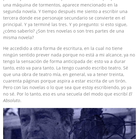
una máquina de tormentos, aparece mencionado en la
segunda novela. Y tiempo después me siento a escribir una
tercera donde ese personaje secundario se convierte en el
principal. Y ya terminé las tres. Y yo pregunto: si esto sigue,
¿cómo saberlo? ¿Son tres novelas o son tres partes de una
misma novela?
He accedido a otra forma de escritura, en la cual no tiene
ningún sentido prever nada porque no está a mi alcance, ya no
tengo la sensación de forma anticipada de: esto va a durar
tanto, esto va para tanto. La tengo cuando escribo teatro. Sé
que una obra de teatro mía, en general, va a tener treinta,
cuarenta páginas porque aspira a estar escrita de un tirón.
Pero con las novelas o lo que sea que estoy escribiendo, yo ya
no sé. Por lo tanto, eso es una secuela del modo que escribí
El
Absoluto
.