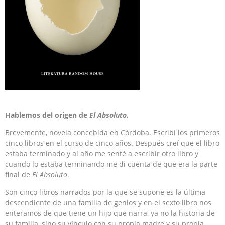
Hablemos del origen de
El Absoluto.
Brevemente, novela concebida en Córdoba. Escribí los primeros
cinco libros en el curso de cinco años. Después creí que el libro
estaba terminado y al año me senté a escribir otro libro y
cuando lo estaba terminando me di cuenta de que era la parte
final de
El Absoluto
.
Son cinco libros narrados por la que se supone es la última
descendiente de una familia de genios y en el sexto libro nos
enteramos de que tiene un hijo que narra, ya no la historia de
su familia, sino su vínculo con su propia madre y su propia