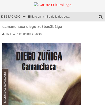
DESTACADO
El libro en la mira de la desregulación
Marcelo Rubio | El llovedor
camanchaca-diego-zc3bac3b1iga
eva
noviembre 1, 2016
Diego Meret | Hotel Acapulco
Alejandra Correa | La nieve