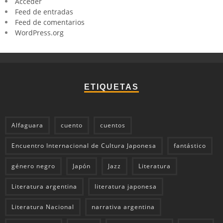
Acceder
Feed de entradas
Feed de comentarios
WordPress.org
ETIQUETAS
Alfaguara
cuento
cuentos
Encuentro Internacional de Cultura Japonesa
fantástico
género negro
Japón
Jazz
Literatura
Literatura argentina
literatura japonesa
Literatura Nacional
narrativa argentina