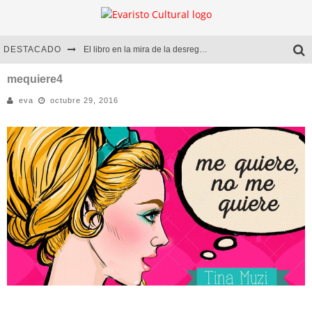
DESTACADO
El libro en la mira de la desregulación
Marcelo Rubio | El llovedor
mequiere4
eva
octubre 29, 2016
Diego Meret | Hotel Acapulco
Alejandra Correa | La nieve