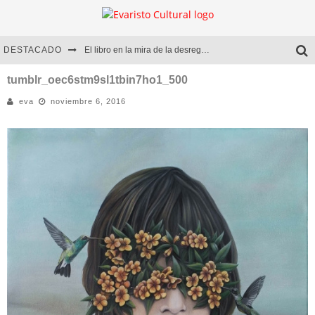
DESTACADO
El libro en la mira de la desregulación
Marcelo Rubio | El llovedor
tumblr_oec6stm9sl1tbin7ho1_500
eva
noviembre 6, 2016
Diego Meret | Hotel Acapulco
Alejandra Correa | La nieve