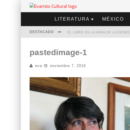
LITERATURA
MÉXICO
DESTACADO
EL LIBRO EN LA MIRA DE LA DES
MARCELO RUBIO | EL LLOVEDOR
pastedimage-1
DIEGO MERET | HOTEL ACAPULCO
eva
noviembre 7, 2016
ALEJANDRA CORREA | LA NIEVE