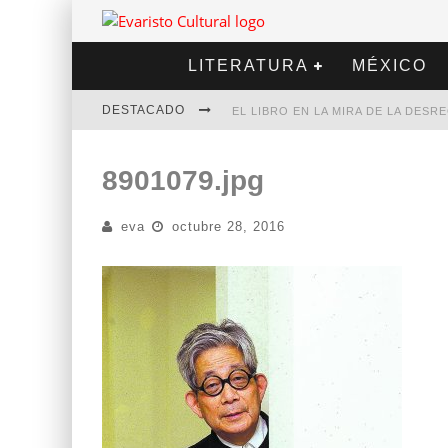
LITERATURA
MÉXICO
DESTACADO
EL LIBRO EN LA MIRA DE LA DES
MARCELO RUBIO | EL LLOVEDOR
8901079.jpg
DIEGO MERET | HOTEL ACAPULCO
eva
octubre 28, 2016
ALEJANDRA CORREA | LA NIEVE