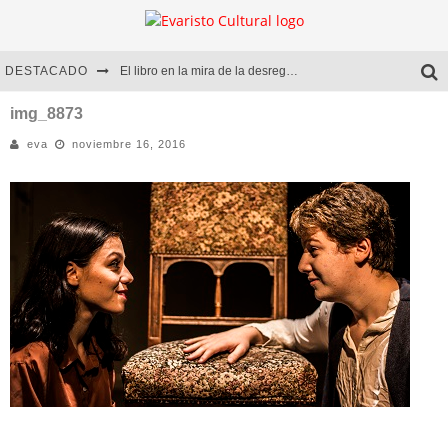
DESTACADO
El libro en la mira de la desregulación
Marcelo Rubio | El llovedor
img_8873
eva
noviembre 16, 2016
Diego Meret | Hotel Acapulco
Alejandra Correa | La nieve