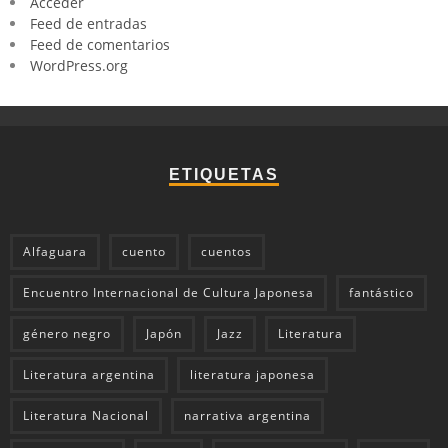
Acceder
Feed de entradas
Feed de comentarios
WordPress.org
ETIQUETAS
Alfaguara
cuento
cuentos
Encuentro Internacional de Cultura Japonesa
fantástico
género negro
Japón
Jazz
Literatura
Literatura argentina
literatura japonesa
Literatura Nacional
narrativa argentina