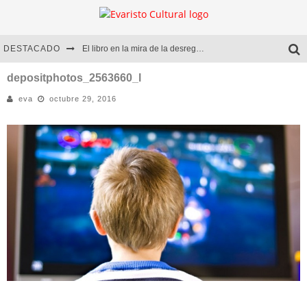
DESTACADO
El libro en la mira de la desregulación
Marcelo Rubio | El llovedor
depositphotos_2563660_l
eva
octubre 29, 2016
Diego Meret | Hotel Acapulco
Alejandra Correa | La nieve