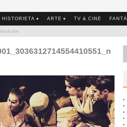
HISTORIETA
ARTE
TV & CINE
FANTÁ
REGULACIÓN
001_3036312714554410551_n