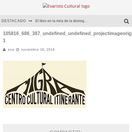
DESTACADO
El libro en la mira de la desregulación
Marcelo Rubio | El llovedor
105816_686_387_undefined_undefined_projectimageorigi
1
Diego Meret | Hotel Acapulco
eva
noviembre 18, 2016
Alejandra Correa | La nieve