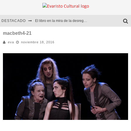
DESTACADO
El libro en la mira de la desregulación
Marcelo Rubio | El llovedor
macbeth4-21
eva
noviembre 18, 2016
Diego Meret | Hotel Acapulco
Alejandra Correa | La nieve