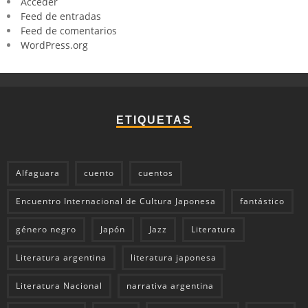
Acceder
Feed de entradas
Feed de comentarios
WordPress.org
ETIQUETAS
Alfaguara
cuento
cuentos
Encuentro Internacional de Cultura Japonesa
fantástico
género negro
Japón
Jazz
Literatura
Literatura argentina
literatura japonesa
Literatura Nacional
narrativa argentina