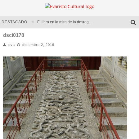
DESTACADO
El libro en la mira de la desregulación
Marcelo Rubio | El llovedor
dsci0178
eva
diciembre 2, 2016
Diego Meret | Hotel Acapulco
Alejandra Correa | La nieve