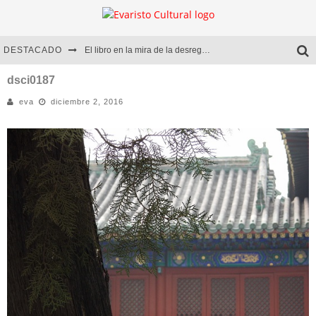
DESTACADO
El libro en la mira de la desregulación
Marcelo Rubio | El llovedor
dsci0187
eva
diciembre 2, 2016
Diego Meret | Hotel Acapulco
Alejandra Correa | La nieve