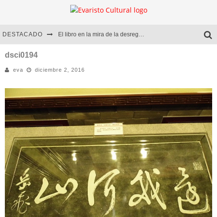
DESTACADO
El libro en la mira de la desregulación
Marcelo Rubio | El llovedor
dsci0194
eva
diciembre 2, 2016
Diego Meret | Hotel Acapulco
Alejandra Correa | La nieve