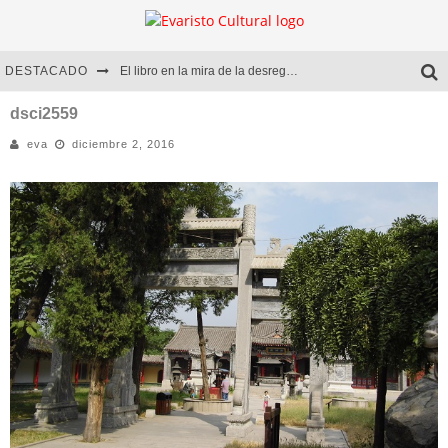
DESTACADO
El libro en la mira de la desregulación
Marcelo Rubio | El llovedor
dsci2559
eva
diciembre 2, 2016
Diego Meret | Hotel Acapulco
Alejandra Correa | La nieve