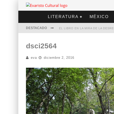
LITERATURA
MÉXICO
DESTACADO
EL LIBRO EN LA MIRA DE LA DES
MARCELO RUBIO | EL LLOVEDOR
dsci2564
DIEGO MERET | HOTEL ACAPULCO
eva
diciembre 2, 2016
ALEJANDRA CORREA | LA NIEVE