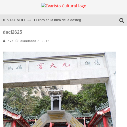
DESTACADO
El libro en la mira de la desregulación
Marcelo Rubio | El llovedor
dsci2625
eva
diciembre 2, 2016
Diego Meret | Hotel Acapulco
Alejandra Correa | La nieve