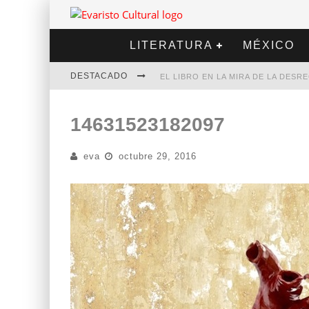
LITERATURA
MÉXICO
DESTACADO
EL LIBRO EN LA MIRA DE LA DES
MARCELO RUBIO | EL LLOVEDOR
14631523182097
DIEGO MERET | HOTEL ACAPULCO
eva
octubre 29, 2016
ALEJANDRA CORREA | LA NIEVE