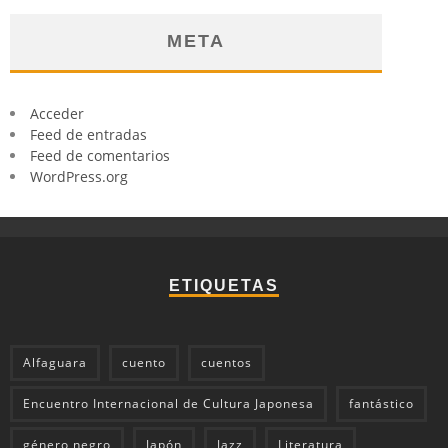
META
Acceder
Feed de entradas
Feed de comentarios
WordPress.org
ETIQUETAS
Alfaguara
cuento
cuentos
Encuentro Internacional de Cultura Japonesa
fantástico
género negro
Japón
Jazz
Literatura