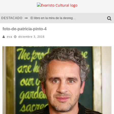
DESTACADO
El libro en la mira de la desregulación
Marcelo Rubio | El llovedor
foto-de-patricia-pinto-4
eva
diciembre 3, 2016
Diego Meret | Hotel Acapulco
Alejandra Correa | La nieve