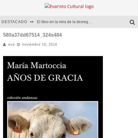
DESTACADO
El libro en la mira de la desregulación
Marcelo Rubio | El llovedor
580a37dd67514_324x484
eva
noviembre 16, 2016
Diego Meret | Hotel Acapulco
Alejandra Correa | La nieve