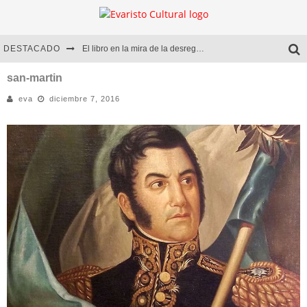
DESTACADO
El libro en la mira de la desregulación
Marcelo Rubio | El llovedor
san-martin
eva
diciembre 7, 2016
Diego Meret | Hotel Acapulco
Alejandra Correa | La nieve