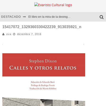
DESTACADO
El libro en la mira de la desregulación
Marcelo Rubio | El llovedor
15417072_1329360330422239_913035921_n
eva
diciembre 7, 2016
Diego Meret | Hotel Acapulco
Alejandra Correa | La nieve