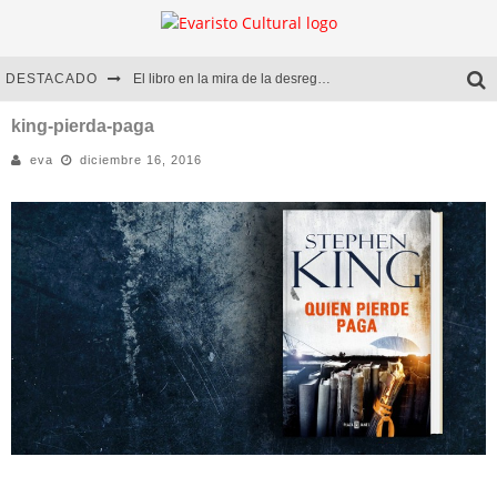
DESTACADO
El libro en la mira de la desregulación
Marcelo Rubio | El llovedor
king-pierda-paga
eva
diciembre 16, 2016
Diego Meret | Hotel Acapulco
Alejandra Correa | La nieve