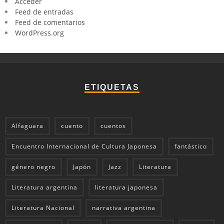
Acceder
Feed de entradas
Feed de comentarios
WordPress.org
ETIQUETAS
Alfaguara
cuento
cuentos
Encuentro Internacional de Cultura Japonesa
fantástico
género negro
Japón
Jazz
Literatura
Literatura argentina
literatura japonesa
Literatura Nacional
narrativa argentina