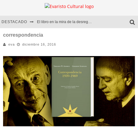
DESTACADO
El libro en la mira de la desregulación
Marcelo Rubio | El llovedor
correspondencia
eva
diciembre 16, 2016
Diego Meret | Hotel Acapulco
Alejandra Correa | La nieve