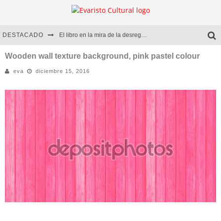
DESTACADO
El libro en la mira de la desregulación
Marcelo Rubio | El llovedor
Wooden wall texture background, pink pastel colour
eva
diciembre 15, 2016
Diego Meret | Hotel Acapulco
Alejandra Correa | La nieve