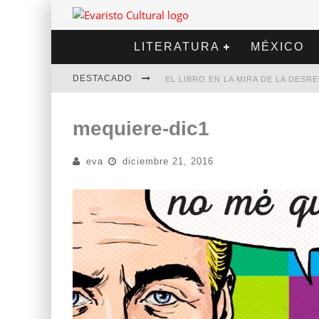
LITERATURA
MÉXICO
DESTACADO
EL LIBRO EN LA MIRA DE LA DES
MARCELO RUBIO | EL LLOVEDOR
mequiere-dic1
DIEGO MERET | HOTEL ACAPULCO
eva
diciembre 21, 2016
ALEJANDRA CORREA | LA NIEVE