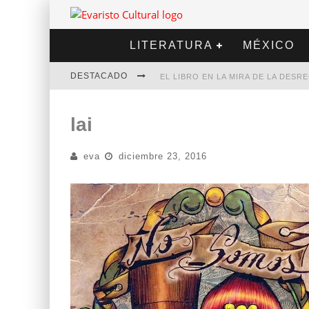
LITERATURA
MÉXICO
DESTACADO
EL LIBRO EN LA MIRA DE LA DES
MARCELO RUBIO | EL LLOVEDOR
lai
DIEGO MERET | HOTEL ACAPULCO
eva
diciembre 23, 2016
ALEJANDRA CORREA | LA NIEVE