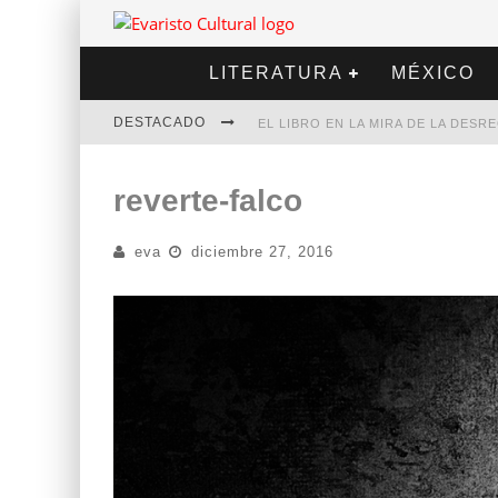
LITERATURA
MÉXICO
DESTACADO
EL LIBRO EN LA MIRA DE LA DES
MARCELO RUBIO | EL LLOVEDOR
reverte-falco
DIEGO MERET | HOTEL ACAPULCO
eva
diciembre 27, 2016
ALEJANDRA CORREA | LA NIEVE