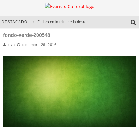
DESTACADO
El libro en la mira de la desregulación
Marcelo Rubio | El llovedor
fondo-verde-200548
eva
diciembre 26, 2016
Diego Meret | Hotel Acapulco
Alejandra Correa | La nieve