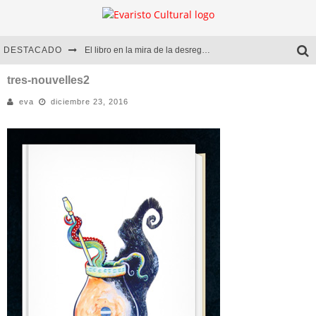
DESTACADO
El libro en la mira de la desregulación
Marcelo Rubio | El llovedor
tres-nouvelles2
eva
diciembre 23, 2016
Diego Meret | Hotel Acapulco
Alejandra Correa | La nieve