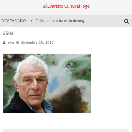
DESTACADO
El libro en la mira de la desregulación
Marcelo Rubio | El llovedor
3504
eva
diciembre 28, 2016
Diego Meret | Hotel Acapulco
Alejandra Correa | La nieve