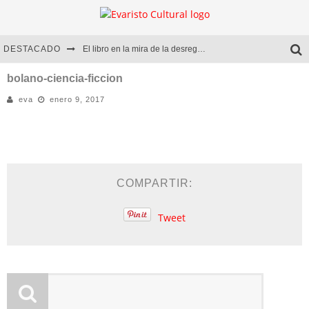
DESTACADO
El libro en la mira de la desregulación
Marcelo Rubio | El llovedor
bolano-ciencia-ficcion
eva
enero 9, 2017
Diego Meret | Hotel Acapulco
Alejandra Correa | La nieve
COMPARTIR:
Tweet