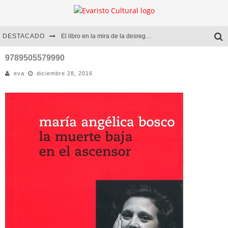
DESTACADO
El libro en la mira de la desregulación
Marcelo Rubio | El llovedor
9789505579990
eva
diciembre 28, 2016
Diego Meret | Hotel Acapulco
Alejandra Correa | La nieve