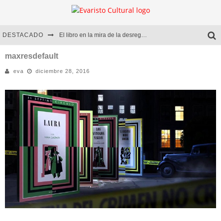
DESTACADO
El libro en la mira de la desregulación
Marcelo Rubio | El llovedor
maxresdefault
eva
diciembre 28, 2016
Diego Meret | Hotel Acapulco
Alejandra Correa | La nieve