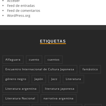
Acceder
Feed de entradas
Feed de comentarios
WordPress.org
ETIQUETAS
Alfaguara
cuento
cuentos
Encuentro Internacional de Cultura Japonesa
fantástico
género negro
Japón
Jazz
Literatura
Literatura argentina
literatura japonesa
Literatura Nacional
narrativa argentina