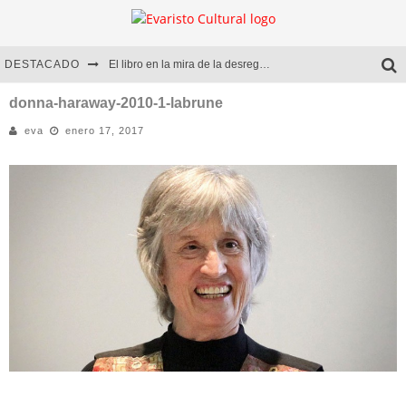
DESTACADO
El libro en la mira de la desregulación
Marcelo Rubio | El llovedor
donna-haraway-2010-1-labrune
eva
enero 17, 2017
Diego Meret | Hotel Acapulco
Alejandra Correa | La nieve