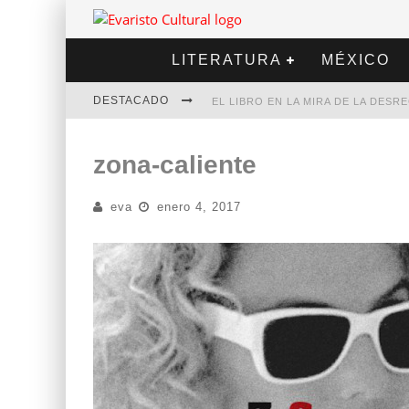
LITERATURA
MÉXICO
DESTACADO
EL LIBRO EN LA MIRA DE LA DES
MARCELO RUBIO | EL LLOVEDOR
zona-caliente
DIEGO MERET | HOTEL ACAPULCO
eva
enero 4, 2017
ALEJANDRA CORREA | LA NIEVE